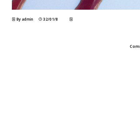
By admin
32/01/8
Comm