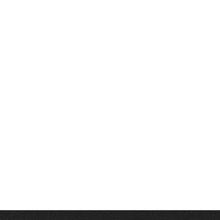
hed the first hills of the Italic Mountains, she had a last view back 
of her hometown.